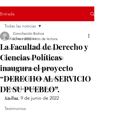
Entrada
Todas las noticias
Conciliación Bolivia
Todas las noticias
23 nov 2022
1 min de lectura
La Facultad de Derecho y
Conciliación vecinal-municipal
Ciencias Políticas
Conciliación por vía extrajudicial
inaugura el proyecto
Noticias sobre el proyecto
“DERECHO AL SERVICIO
Conciliación en sede judicial
DE SU PUEBLO”.
Entrevistas sobre conciliación
La Paz, 9 de junio de 2022
Aliados
Testimonios