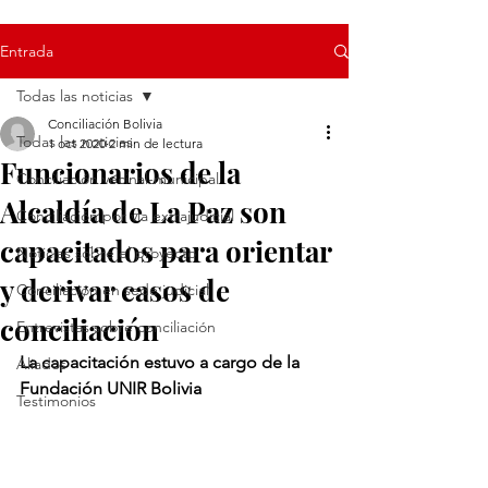
Entrada
Todas las noticias
Conciliación Bolivia
Todas las noticias
1 oct 2020
2 min de lectura
Funcionarios de la
Conciliación vecinal-municipal
Alcaldía de La Paz son
Conciliación por vía extrajudicial
capacitados para orientar
Noticias sobre el proyecto
y derivar casos de
Conciliación en sede judicial
conciliación
Entrevistas sobre conciliación
La capacitación estuvo a cargo de la 
Aliados
Fundación UNIR Bolivia
Testimonios